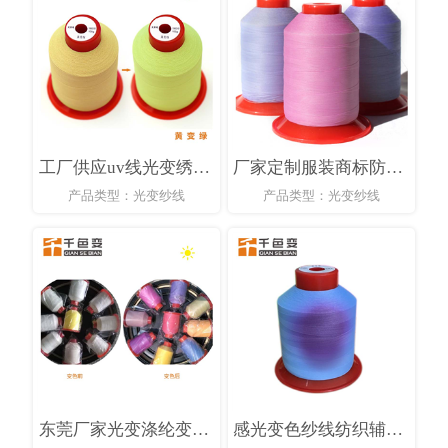
工厂供应uv线光变绣花线 感光纱线 白变红 感光纱线
厂家定制服装商标防伪UV变色纱150D彩色变色纱涤纶光变纱线
产品类型：光变纱线
产品类型：光变纱线
东莞厂家光变涤纶变色纱线绣花缝纫装饰阳光下无色变有色150D纱线
感光变色纱线纺织辅料150D双股飞织线无色变有色绣花线光变纺织线