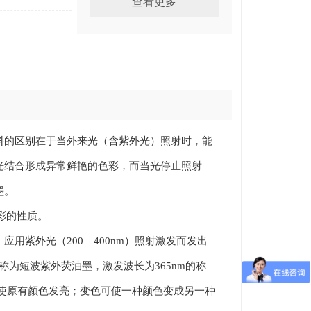
查看更多
紫外防伪荧光粉 隐形荧光
粉 无色荧光紫色防伪粉
工厂直供紫外防伪荧光油
墨 无色荧光红色丝印油墨
料的区别在于当外来光（含紫外光）照射时，能
UV防伪油墨
光结合形成异常鲜艳的色彩，而当光停止照射
墨。
色彩的性质。
工厂直供紫外防伪荧光油
紫外光（200—400nm）照射激发而发出
墨 无色荧光红色丝印油墨
UV防伪油墨
称为短波紫外荧油墨，激发波长为365nm的称
使原有颜色发亮；变色可使一种颜色变成另一种