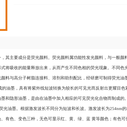
，其主要成分是荧光颜料。荧光颜料属功能性发光颜料，与一般颜
形式将吸收的能量释放出来，从而产生不同色相的荧光现象。不同色
光颜料与高分子树脂连接料、溶剂和助剂配比，经研磨可制得荧光油
光颜料制成的油墨，具有将紫外线短波转换为较长的可见光而反射出更耀目
隐形油墨，是由在油墨中加入相应的可见荧光化合物而制成的。应用
外荧光油墨。根据激发波长不同分为短波和长波。激发波长为254nm的
色、有色、变色三种，无色可显示红、黄、绿、蓝 黄等颜色；有色可