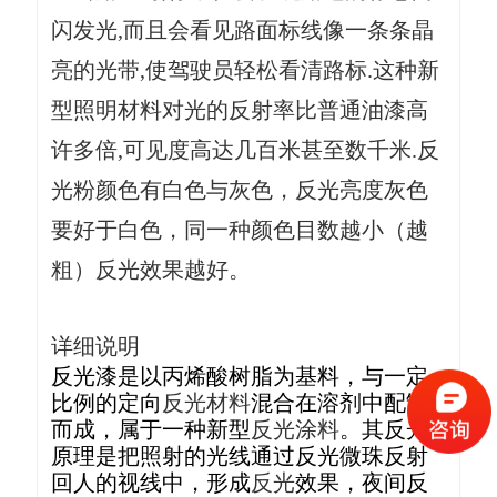
闪发光,而且会看见路面标线像一条条晶
亮的光带,使驾驶员轻松看清路标.这种新
型照明材料对光的反射率比普通油漆高
许多倍,可见度高达几百米甚至数千米.
反
光粉
颜色有白色与灰色，反光亮度灰色
要好于白色，同一种颜色目数越小（越
粗）
反光
效果越好。
详细说明
反光漆
是以丙烯酸树脂为基料，与一定
比例的定向
反光材料
混合在溶剂中配制
而成，属于一种新型
反光涂料
。其反光
原理是把照射的光线通过反光微珠反射
回人的视线中，形成
反光
效果，夜间反