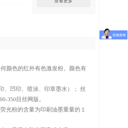
查看更多
紫外防伪荧光粉 无色变绿
色 防伪标签用
红外激发粉绿色
任何颜色的红外有色激发粉。颜色有
移印、凹印、喷涂、印章墨水）； 丝
红外激发粉绿色
0-350目丝网版。
外荧光粉的含量为印刷油墨重量的１